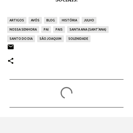
ARTIGOS
AVÓS
BLOG
HISTÓRIA
JULHO
NOSSA SENHORA
PAI
PAIS
SANTA ANA (SANT'ANA)
SANTO DO DIA
SÃO JOAQUIM
SOLENIDADE
C
o
m
e
n
t