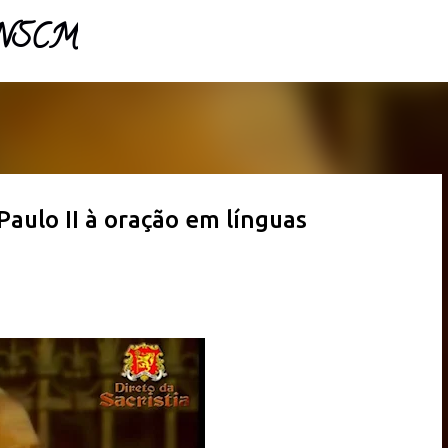
- NSCM
Pular para o conteúdo principal
aulo II à oração em línguas