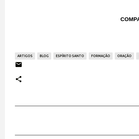
COMPA
ARTIGOS
BLOG
ESPÍRITO SANTO
FORMAÇÃO
ORAÇÃO
C
o
m