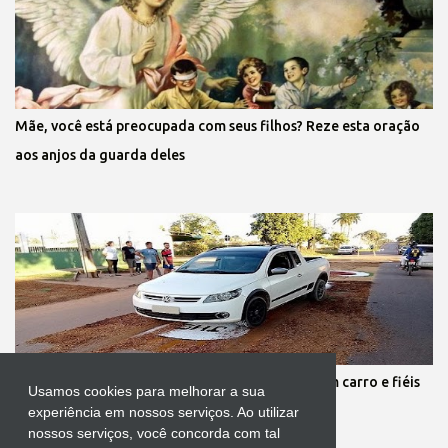
Mãe, você está preocupada com seus filhos? Reze esta oração
aos anjos da guarda deles
Protestante destrói tapete de Corpus Christi com carro e fiéis
Usamos cookies para melhorar a sua
se revoltam
experiência em nossos serviços. Ao utilizar
nossos serviços, você concorda com tal