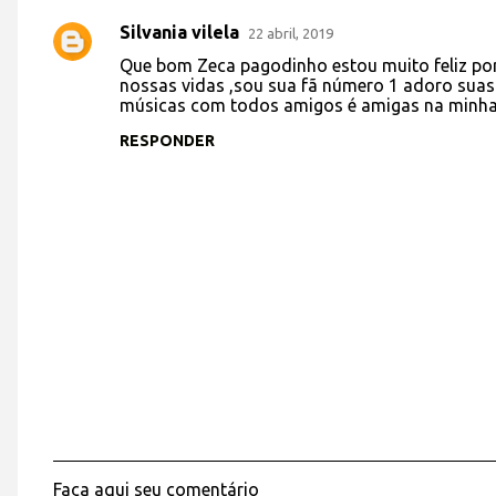
Silvania vilela
22 abril, 2019
C
Que bom Zeca pagodinho estou muito feliz por d
o
nossas vidas ,sou sua fã número 1 adoro suas
músicas com todos amigos é amigas na minha 
m
e
RESPONDER
n
t
á
r
i
o
s
Faça aqui seu comentário
P