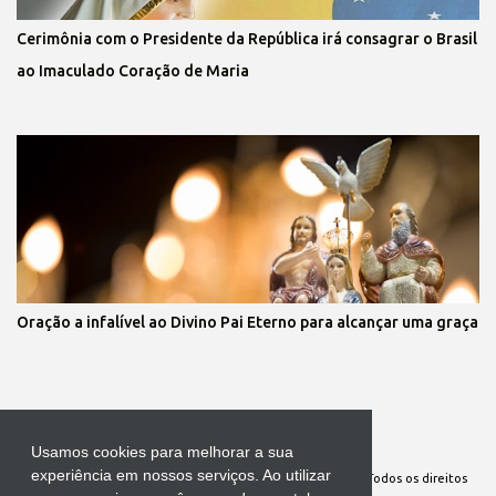
Cerimônia com o Presidente da República irá consagrar o Brasil
ao Imaculado Coração de Maria
Oração a infalível ao Divino Pai Eterno para alcançar uma graça
Tecnologia do Blogger
Usamos cookies para melhorar a sua
experiência em nossos serviços. Ao utilizar
Site Oficial da Comunidade Nossa Senhora cuida de mim. Todos os direitos