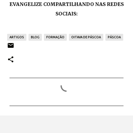
EVANGELIZE COMPARTILHANDO NAS REDES
SOCIAIS:
ARTIGOS
BLOG
FORMAÇÃO
OITAVA DE PÁSCOA
PÁSCOA
C
o
m
e
n
t