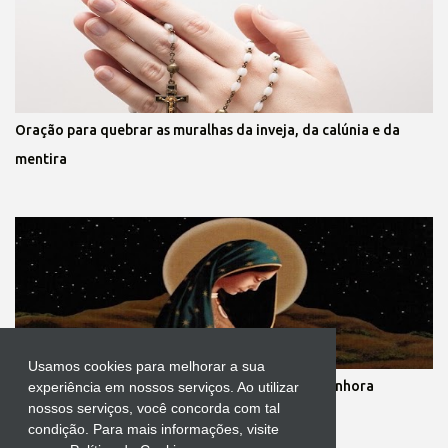
Oração para quebrar as muralhas da inveja, da calúnia e da
mentira
Usamos cookies para melhorar a sua
Novena dos nove meses de gestação de Nossa Senhora
experiência em nossos serviços. Ao utilizar
nossos serviços, você concorda com tal
condição. Para mais informações, visite