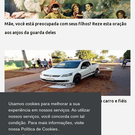
Mãe, você está preocupada com seus filhos? Reze esta oração
aos anjos da guarda deles
Protestante destrói tapete de Corpus Christi com carro e fiéis
Usamos cookies para melhorar a sua
se revoltam
experiência em nossos serviços. Ao utilizar
nossos serviços, você concorda com tal
condição. Para mais informações, visite
nossa Política de Cookies..