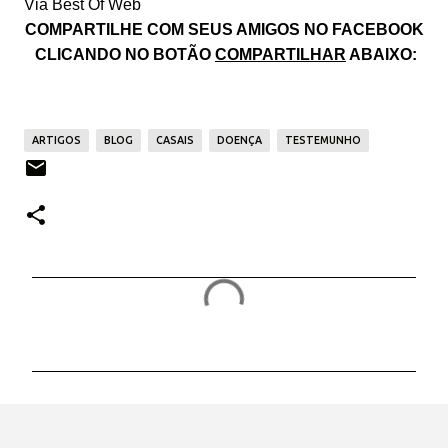
Via Best Of Web
COMPARTILHE COM SEUS AMIGOS NO FACEBOOK
CLICANDO NO BOTÃO
COMPARTILHAR
ABAIXO:
ARTIGOS
BLOG
CASAIS
DOENÇA
TESTEMUNHO
C
o
m
e
n