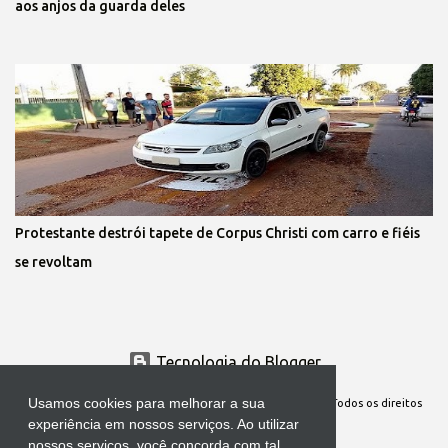
aos anjos da guarda deles
Protestante destrói tapete de Corpus Christi com carro e fiéis
se revoltam
Tecnologia do Blogger
Usamos cookies para melhorar a sua
Site Oficial da Comunidade Nossa Senhora cuida de mim. Todos os direitos
experiência em nossos serviços. Ao utilizar
reservados
nossos serviços, você concorda com tal