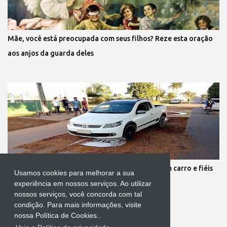
Mãe, você está preocupada com seus filhos? Reze esta oração
aos anjos da guarda deles
Protestante destrói tapete de Corpus Christi com carro e fiéis
Usamos cookies para melhorar a sua
se revoltam
experiência em nossos serviços. Ao utilizar
nossos serviços, você concorda com tal
condição. Para mais informações, visite
nossa Política de Cookies..