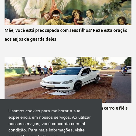
Mãe, você está preocupada com seus filhos? Reze esta oração
aos anjos da guarda deles
Protestante destrói tapete de Corpus Christi com carro e fiéis
Usamos cookies para melhorar a sua
se revoltam
experiência em nossos serviços. Ao utilizar
nossos serviços, você concorda com tal
condição. Para mais informações, visite