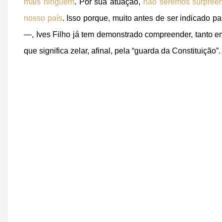
mais ninguém
. Por sua atuação,
não seremos surpreen
nosso país
. Isso porque, muito antes de ser indicad
—, Ives Filho já tem demonstrado compreender, tanto e
que significa zelar, afinal, pela “guarda da Constituição”.