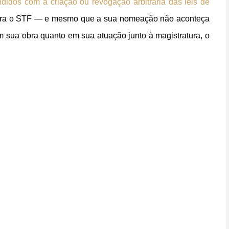
didos com a criação ou revogação arbitrária das leis de
o para o STF — e mesmo que a sua nomeação não aconteça
m sua obra quanto em sua atuação junto à magistratura, o