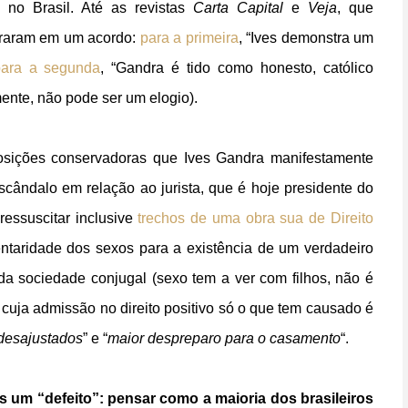
 no Brasil. Até as revistas
Carta Capital
e
Veja
, que
ntraram em um acordo:
para a primeira
, “Ives demonstra um
para a segunda
, “Gandra é tido como honesto, católico
mente, não pode ser um elogio).
 posições conservadoras que Ives Gandra manifestamente
scândalo em relação ao jurista, que é hoje presidente do
ressuscitar inclusive
trechos de uma obra sua de Direito
ntaridade dos sexos para a existência de um verdadeiro
 da sociedade conjugal (sexo tem a ver com filhos, não é
, cuja admissão no direito positivo só o que tem causado é
 desajustados
” e “
maior despreparo para o casamento
“.
s um “defeito”: pensar como a maioria dos brasileiros