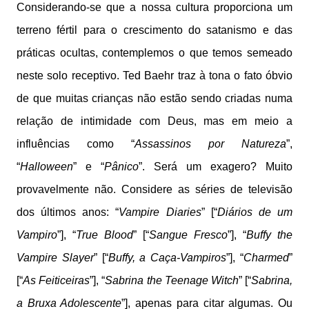
Considerando-se que a nossa cultura proporciona um
terreno fértil para o crescimento do satanismo e das
práticas ocultas, contemplemos o que temos semeado
neste solo receptivo. Ted Baehr traz à tona o fato óbvio
de que muitas crianças não estão sendo criadas numa
relação de intimidade com Deus, mas em meio a
influências como “
Assassinos por Natureza
”,
“
Halloween
” e “
Pânico
”. Será um exagero? Muito
provavelmente não. Considere as séries de televisão
dos últimos anos: “
Vampire Diaries
” [“
Diários de um
Vampiro
”], “
True Blood
” [“
Sangue Fresco
”], “
Buffy the
Vampire Slayer
” [“
Buffy, a Caça-Vampiros
”], “
Charmed
”
[“
As Feiticeiras
”], “
Sabrina the Teenage Witch
” [“
Sabrina,
a Bruxa Adolescente
”], apenas para citar algumas. Ou