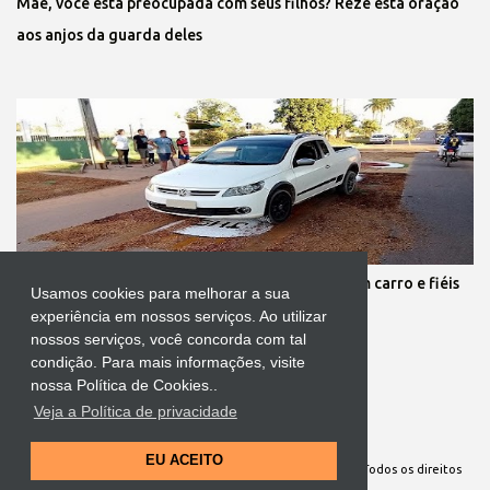
Mãe, você está preocupada com seus filhos? Reze esta oração
aos anjos da guarda deles
Protestante destrói tapete de Corpus Christi com carro e fiéis
Usamos cookies para melhorar a sua
se revoltam
experiência em nossos serviços. Ao utilizar
nossos serviços, você concorda com tal
condição. Para mais informações, visite
nossa Política de Cookies..
Veja a Política de privacidade
Tecnologia do Blogger
EU ACEITO
Site Oficial da Comunidade Nossa Senhora cuida de mim. Todos os direitos