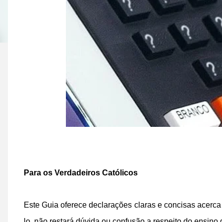
Para os Verdadeiros Católicos
Este Guia oferece declarações claras e concisas acerca 
lo, não restará dúvida ou confusão a respeito do ensino d