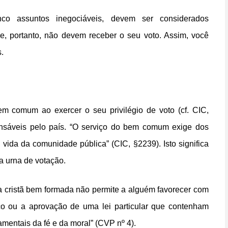
co assuntos inegociáveis, devem ser considerados
e, portanto, não devem receber o seu voto. Assim, você
.
m comum ao exercer o seu privilégio de voto (cf. CIC,
onsáveis pelo país. “O serviço do bem comum exige dos
ida da comunidade pública” (CIC, §2239). Isto significa
a urna de votação.
ia cristã bem formada não permite a alguém favorecer com
ico ou a aprovação de uma lei particular que contenham
amentais da fé e da moral” (CVP nº 4).