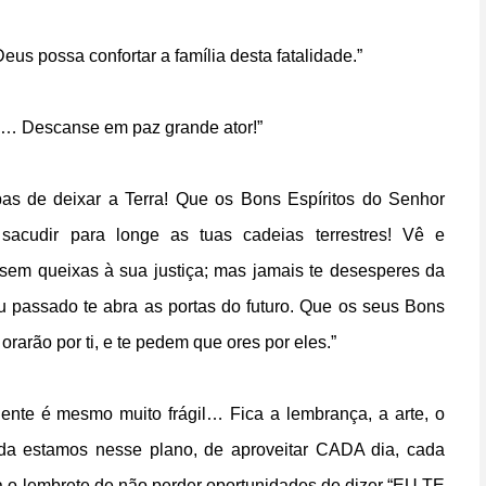
eus possa confortar a família desta fatalidade.”
s… Descanse em paz grande ator!”
as de deixar a Terra! Que os Bons Espíritos do Senhor
 sacudir para longe as tuas cadeias terrestres! Vê e
em queixas à sua justiça; mas jamais te desesperes da
u passado te abra as portas do futuro. Que os seus Bons
rarão por ti, e te pedem que ores por eles.”
gente é mesmo muito frágil… Fica a lembrança, a arte, o
da estamos nesse plano, de aproveitar CADA dia, cada
o lembrete de não perder oportunidades de dizer “EU TE