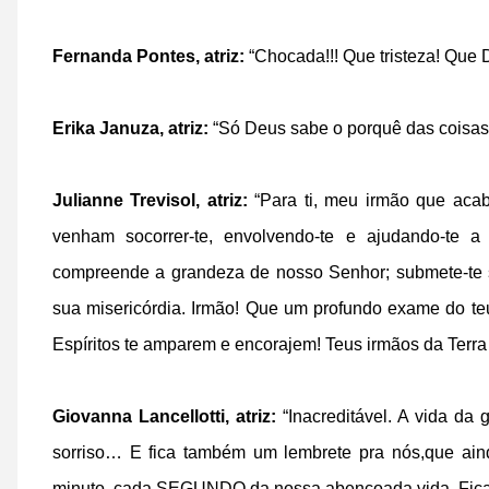
Fernanda Pontes, atriz:
“Chocada!!! Que tristeza! Que D
Erika Januza, atriz:
“Só Deus sabe o porquê das coisa
Julianne Trevisol, atriz:
“Para ti, meu irmão que acab
venham socorrer-te, envolvendo-te e ajudando-te a
compreende a grandeza de nosso Senhor; submete-te s
sua misericórdia. Irmão! Que um profundo exame do te
Espíritos te amparem e encorajem! Teus irmãos da Terra o
Giovanna Lancellotti, atriz:
“Inacreditável. A vida da 
sorriso… E fica também um lembrete pra nós,que ain
minuto, cada SEGUNDO da nossa abençoada vida. Fica 