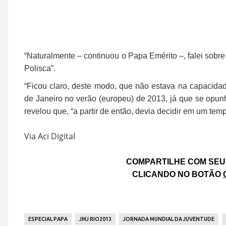
“Naturalmente – continuou o Papa Emérito –, falei sob
Polisca”.
“Ficou claro, deste modo, que não estava na capacida
de Janeiro no verão (europeu) de 2013, já que se opun
revelou que, “a partir de então, devia decidir em um te
Via Aci Digital
COMPARTILHE COM SEU
CLICANDO NO BOTÃO
ESPECIAL PAPA
JMJ RIO2013
JORNADA MUNDIAL DA JUVENTUDE