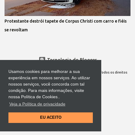
Protestante destrói tapete de Corpus Christi com carro e fiéis
se revoltam
Tecnologia do Blogger
Usamos cookies para melhorar a sua
Site Oficial da Comunidade Nossa Senhora cuida de mim. Todos os direitos
experiência em nossos serviços. Ao utilizar
reservados
nossos serviços, você concorda com tal
condição. Para mais informações, visite
nossa Política de Cookies..
Veja a Política de privacidade
EU ACEITO