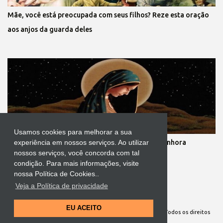
Mãe, você está preocupada com seus filhos? Reze esta oração
aos anjos da guarda deles
Usamos cookies para melhorar a sua
Novena dos nove meses de gestação de Nossa Senhora
experiência em nossos serviços. Ao utilizar
nossos serviços, você concorda com tal
condição. Para mais informações, visite
nossa Política de Cookies..
Veja a Política de privacidade
Tecnologia do Blogger
EU ACEITO
Site Oficial da Comunidade Nossa Senhora cuida de mim. Todos os direitos