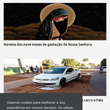
Novena dos nove meses de gestação de Nossa Senhora
Protestante destrói tapete de Corpus Christi com carro e fiéis
Usamos cookies para melhorar a sua
se revoltam
experiência em nossos serviços. Ao utilizar