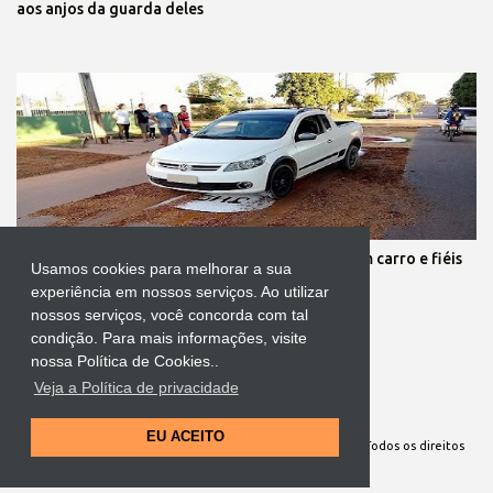
aos anjos da guarda deles
Protestante destrói tapete de Corpus Christi com carro e fiéis
Usamos cookies para melhorar a sua
se revoltam
experiência em nossos serviços. Ao utilizar
nossos serviços, você concorda com tal
condição. Para mais informações, visite
nossa Política de Cookies..
Veja a Política de privacidade
Tecnologia do Blogger
EU ACEITO
Site Oficial da Comunidade Nossa Senhora cuida de mim. Todos os direitos
reservados