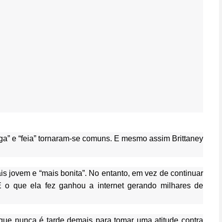
ega” e “feia” tornaram-se comuns. E mesmo assim Brittaney
ais jovem e “mais bonita”. No entanto, em vez de continuar
E o que ela fez ganhou a internet gerando milhares de
 que nunca é tarde demais para tomar uma atitude contra