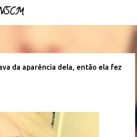
- NSCM
Pular para o conteúdo principal
a da aparência dela, então ela fez