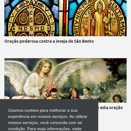
Oração poderosa contra a inveja de São Bento
Mãe, você está preocupada com seus filhos? Reze esta oração
Usamos cookies para melhorar a sua
aos anjos da guarda deles
experiência em nossos serviços. Ao utilizar
nossos serviços, você concorda com tal
condição. Para mais informações, visite