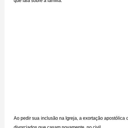
que fala sobre a família.
Ao pedir sua inclusão na Igreja, a exortação apostólica
divorciados que casam novamente, no civil.