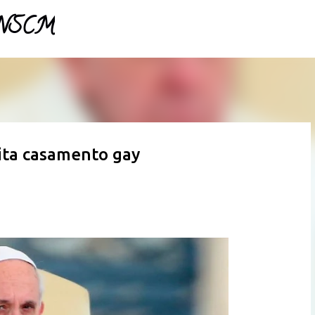
- NSCM
Pular para o conteúdo principal
ita casamento gay