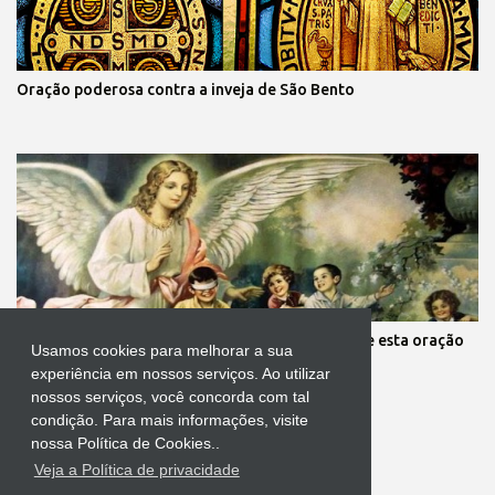
Oração poderosa contra a inveja de São Bento
Mãe, você está preocupada com seus filhos? Reze esta oração
Usamos cookies para melhorar a sua
aos anjos da guarda deles
experiência em nossos serviços. Ao utilizar
nossos serviços, você concorda com tal
condição. Para mais informações, visite
nossa Política de Cookies..
Veja a Política de privacidade
Tecnologia do Blogger