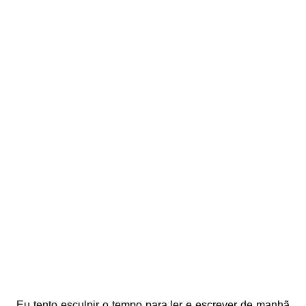
Eu tento esculpir o tempo para ler e escrever de manhã