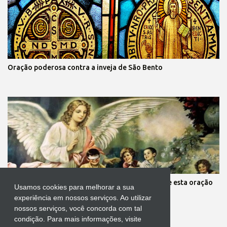
Oração poderosa contra a inveja de São Bento
Mãe, você está preocupada com seus filhos? Reze esta oração
Usamos cookies para melhorar a sua
aos anjos da guarda deles
experiência em nossos serviços. Ao utilizar
nossos serviços, você concorda com tal
condição. Para mais informações, visite