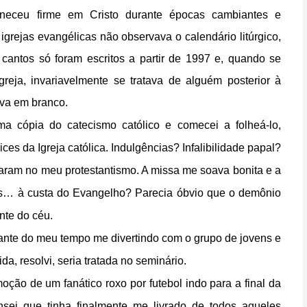
neceu firme em Cristo durante épocas cambiantes e
igrejas evangélicas não observava o calendário litúrgico,
cantos só foram escritos a partir de 1997 e, quando se
greja, invariavelmente se tratava de alguém posterior à
sava em branco.
ma cópia do catecismo católico e comecei a folheá-lo,
ces da Igreja católica. Indulgências? Infalibilidade papal?
zaram no meu protestantismo. A missa me soava bonita e a
 mas… à custa do Evangelho? Parecia óbvio que o demônio
nte do céu.
tante do meu tempo me divertindo com o grupo de jovens e
a, resolvi, seria tratada no seminário.
ão de um fanático roxo por futebol indo para a final da
sei que tinha finalmente me livrado de todos aqueles