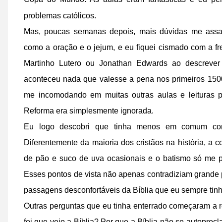
problemas católicos.
Mas, poucas semanas depois, mais dúvidas me assalt
como a oração e o jejum, e eu fiquei cismado com a f
Martinho Lutero ou Jonathan Edwards ao descrever 
aconteceu nada que valesse a pena nos primeiros 1500 
me incomodando em muitas outras aulas e leituras pro
Reforma era simplesmente ignorada.
Eu logo descobri que tinha menos em comum co
Diferentemente da maioria dos cristãos na história, 
de pão e suco de uva ocasionais e o batismo só me pa
Esses pontos de vista não apenas contradiziam grande p
passagens desconfortáveis da Bíblia que eu sempre tin
Outras perguntas que eu tinha enterrado começaram a r
foi que veio a Bíblia? Por que a Bíblia não se autoproc