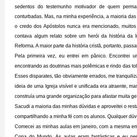
sedentos do testemunho motivador de quem perma
conturbadas. Mas, na minha experiência, a maioria das 
o credo dos Apóstolos nunca era mencionado, muitos 
contava algum relato sobre um herói da história da I
Reforma. A maior parte da história cristã, portanto, pas
Pela primeira vez, eu entrei em pânico. Encontrei u
encontrando as doutrinas mais polêmicas e rindo das toli
Esses disparates, tão obviamente errados, me tranquili
ideia de uma Igreja visível e unificada era atraente,
construía uma grande organização para afastar muita ge
Sacudi a maioria das minhas dúvidas e aproveitei o res
compartilhando a minha fé com os alunos. Qualquer dúvid
Comecei as minhas aulas em janeiro, com a mesma emoç
Copa do Mundo. As aulas eram fantásticas e eu pen