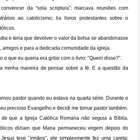
onvencer da “sola scriptura”; marcava reuniões com
ários ao catolicismo; lia livros protestantes sobre o
tólicos.
adia e teria que devolver o valor da bolsa se abandonasse
a, amigos e para a dedicada comunidade da igreja.
o que eu queria era gritar com o livro: "Quem disse?".
a minha maneira de pensar sobre a fé. E a questão da
ornou pastor quando eu estava na quarta série. Durante o
seu precioso Evangelho e decidi me tornar pastor também.
de que a Igreja Católica Romana não seguia a Bíblia.
ólicos diziam que Maria permaneceu virgem depois do
 Jesus teve "irmãos", ele simplesmente fez uma careta: