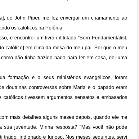
ida], de John Piper, me fez enxergar um chamamento ao
ando os católicos na Polônia.
so, e encontrei um livro intitulado “Born Fundamentalist,
ido católico] em cima da mesa do meu pai. Por que o meu
, como não tinha trazido nada para ler em casa, dei uma
a formação e o seus ministérios evangélicos, foram
de doutrinas controversas sobre Maria e o papado eram
s católicos tivessem argumentos sensatos e embasados
a com mais detalhes alguns meses depois, quando ele me
 da sua juventude. Minha resposta? "Mas você não pode
 traído, indignado e furioso. Nos meses seguintes, servi