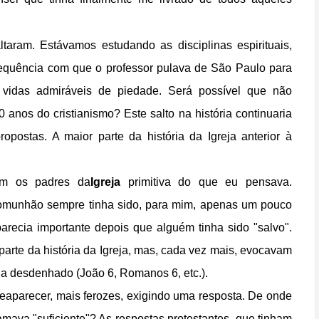
aram. Estávamos estudando as disciplinas espirituais,
requência com que o professor pulava de São Paulo para
vidas admiráveis ​​de piedade. Será possível que não
anos do cristianismo? Este salto na história continuaria
postas. A maior parte da história da Igreja anterior à
m os padres da
Igreja
primitiva do que eu pensava.
a comunhão sempre tinha sido, para mim, apenas um pouco
recia importante depois que alguém tinha sido "salvo".
arte da história da Igreja, mas, cada vez mais, evocavam
ha desdenhado (João 6, Romanos 6, etc.).
eaparecer, mais ferozes, exigindo uma resposta. De onde
lamava "suficiente"? As respostas protestantes, que tinham