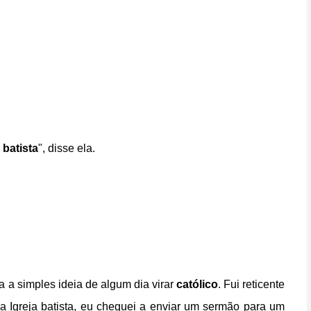
é
batista
", disse ela.
a a simples ideia de algum dia virar
católico
. Fui reticente
 a Igreja batista, eu cheguei a enviar um sermão para um