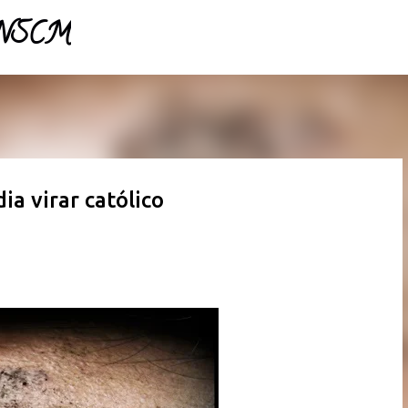
- NSCM
Pular para o conteúdo principal
ia virar católico