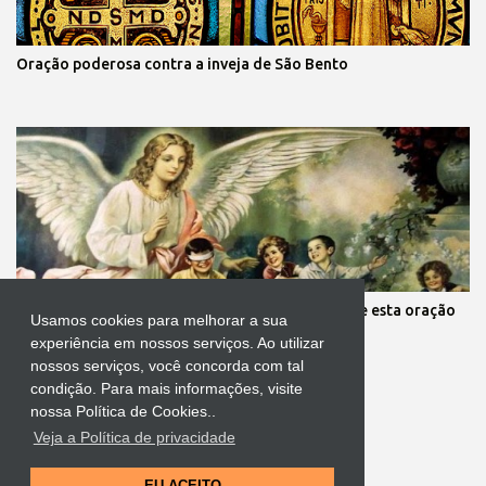
Oração poderosa contra a inveja de São Bento
Mãe, você está preocupada com seus filhos? Reze esta oração
Usamos cookies para melhorar a sua
aos anjos da guarda deles
experiência em nossos serviços. Ao utilizar
nossos serviços, você concorda com tal
condição. Para mais informações, visite
nossa Política de Cookies..
Veja a Política de privacidade
Tecnologia do Blogger
EU ACEITO