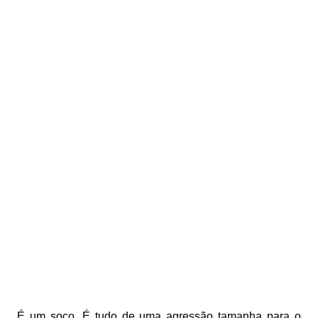
É um soco. É tudo de uma agressão tamanha para o