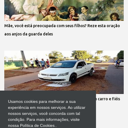
Mãe, você está preocupada com seus filhos? Reze esta oração
aos anjos da guarda deles
Protestante destrói tapete de Corpus Christi com carro e fiéis
Usamos cookies para melhorar a sua
se revoltam
experiência em nossos serviços. Ao utilizar
nossos serviços, você concorda com tal
condição. Para mais informações, visite
nossa Política de Cookies..