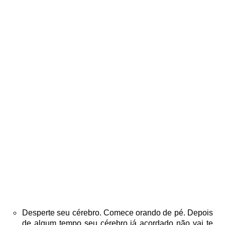
Desperte seu cérebro. Comece orando de pé. Depois
de algum tempo seu cérebro já acordado não vai te