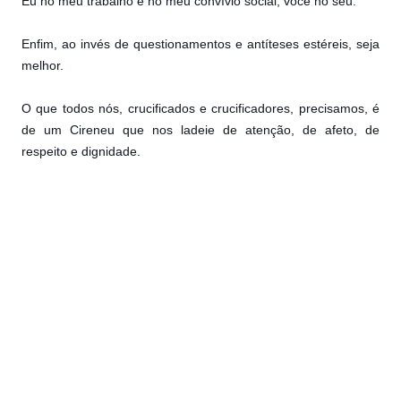
Eu no meu trabalho e no meu convívio social, você no seu.
Enfim, ao invés de questionamentos e antíteses estéreis, seja
melhor.
O que todos nós, crucificados e crucificadores, precisamos, é
de um Cireneu que nos ladeie de atenção, de afeto, de
respeito e dignidade.