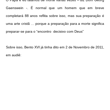
O Papa e eu falamos de morte várias vezes – diz Dom Georg
Gaenswein -. É normal que um homem que em breve
completará 88 anos reflita sobre isso, mas sua preparação é
uma arte cristã … porque a preparação para a morte significa
preparar-se para o “encontro decisivo com Deus”
Sobre isso, Bento XVI já tinha dito em 2 de Novembro de 2011,
em audiê: