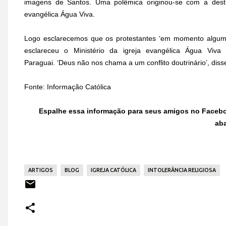
imagens de Santos. Uma polêmica originou-se com a destru
evangélica Água Viva.
Logo esclarecemos que os protestantes ‘em momento algum 
esclareceu o Ministério da igreja evangélica Água Viv
Paraguai. ‘Deus não nos chama a um conflito doutrinário’, dis
Fonte: Informação Católica
Espalhe essa informação para seus amigos no Faceb
ab
ARTIGOS
BLOG
IGREJA CATÓLICA
INTOLERÂNCIA RELIGIOSA