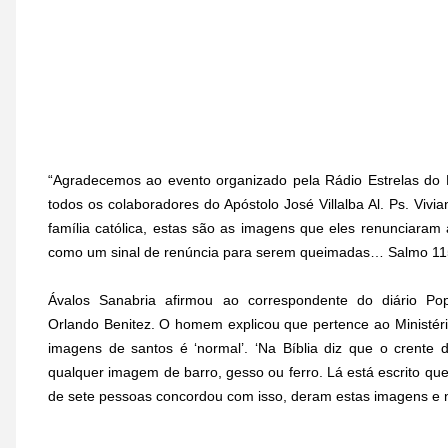
“Agradecemos ao evento organizado pela Rádio Estrelas do F
todos os colaboradores do Apóstolo José Villalba Al. Ps. V
família católica, estas são as imagens que eles renunciara
como um sinal de renúncia para serem queimadas… Salmo 115 (
Ávalos Sanabria afirmou ao correspondente do diário Po
Orlando Benitez. O homem explicou que pertence ao Ministéri
imagens de santos é ‘normal’. ‘Na Bíblia diz que o crente
qualquer imagem de barro, gesso ou ferro. Lá está escrito que
de sete pessoas concordou com isso, deram estas imagens e n