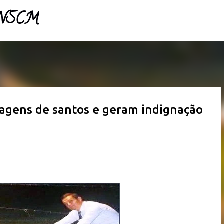
- NSCM
Pular para o conteúdo principal
agens de santos e geram indignação