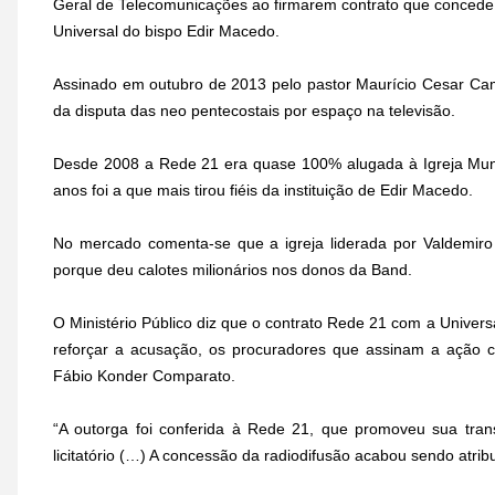
Geral de Telecomunicações ao firmarem contrato que concede 
Universal do bispo Edir Macedo.
Assinado em outubro de 2013 pelo pastor Maurício Cesar Cam
da disputa das neo pentecostais por espaço na televisão.
Desde 2008 a Rede 21 era quase 100% alugada à Igreja Mundi
anos foi a que mais tirou fiéis da instituição de Edir Macedo.
No mercado comenta-se que a igreja liderada por Valdemiro
porque deu calotes milionários nos donos da Band.
O Ministério Público diz que o contrato Rede 21 com a Universa
reforçar a acusação, os procuradores que assinam a ação ci
Fábio Konder Comparato.
“A outorga foi conferida à Rede 21, que promoveu sua tran
licitatório (…) A concessão da radiodifusão acabou sendo atrib