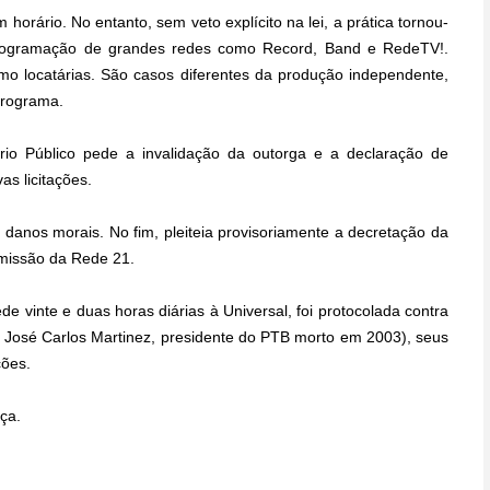
horário. No entanto, sem veto explícito na lei, a prática tornou-
rogramação de grandes redes como Record, Band e RedeTV!.
o locatárias. São casos diferentes da produção independente,
programa.
ério Público pede a invalidação da outorga e a declaração de
as licitações.
anos morais. No fim, pleiteia provisoriamente a decretação da
smissão da Rede 21.
vinte e duas horas diárias à Universal, foi protocolada contra
e José Carlos Martinez, presidente do PTB morto em 2003), seus
ções.
ça.