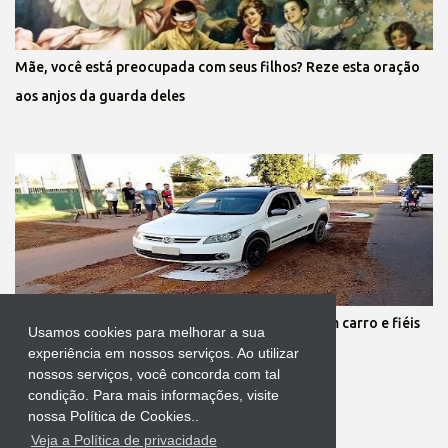
Mãe, você está preocupada com seus filhos? Reze esta oração
aos anjos da guarda deles
Protestante destrói tapete de Corpus Christi com carro e fiéis
Usamos cookies para melhorar a sua
se revoltam
experiência em nossos serviços. Ao utilizar
nossos serviços, você concorda com tal
condição. Para mais informações, visite
nossa Política de Cookies..
Veja a Política de privacidade