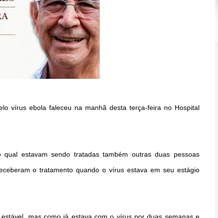
o vírus ebola faleceu na manhã desta terça-feira no Hospital
 qual estavam sendo tratadas também outras duas pessoas
receberam o tratamento quando o vírus estava em seu estágio
a estável, mas como já estava com o vírus por duas semanas e