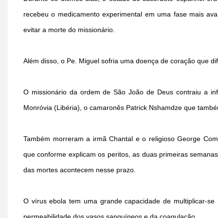
recebeu o medicamento experimental em uma fase mais avan
evitar a morte do missionário.
Além disso, o Pe. Miguel sofria uma doença de coração que dif
O missionário da ordem de São João de Deus contraiu a inf
Monróvia (Libéria), o camaronês Patrick Nshamdze que també
Também morreram a irmã Chantal e o religioso George Comb
que conforme explicam os peritos, as duas primeiras semanas 
das mortes acontecem nesse prazo.
O vírus ebola tem uma grande capacidade de multiplicar-se
permeabilidade dos vasos sanguíneos e da coagulação.