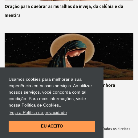
Oração para quebrar as muralhas da inveja, da calúnia e da
mentira
Usamos cookies para melhorar a sua
Novena dos nove meses de gestação de Nossa Senhora
experiência em nossos serviços. Ao utilizar
nossos serviços, você concorda com tal
condição. Para mais informações, visite
nossa Política de Cookies..
Veja a Política de privacidade
Tecnologia do Blogger
EU ACEITO
Site Oficial da Comunidade Nossa Senhora cuida de mim. Todos os direitos
reservados