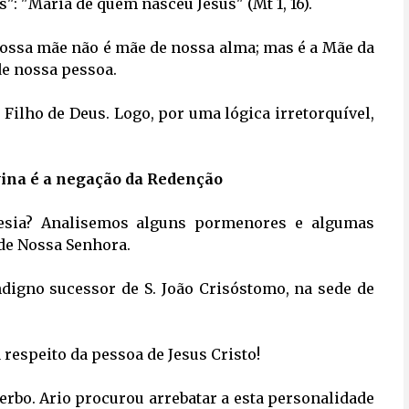
s": "Maria de quem nasceu Jesus" (Mt 1, 16).
nossa mãe não é mãe de nossa alma; mas é a Mãe da 
de nossa pessoa.
Filho de Deus. Logo, por uma lógica irretorquível, 
ina é a negação da Redenção
esia? Analisemos alguns pormenores e algumas 
de Nossa Senhora.
ndigno sucessor de S. João Crisóstomo, na sede de 
 respeito da pessoa de Jesus Cristo!
erbo. Ario procurou arrebatar a esta personalidade 