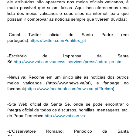
ele atribuídas não aparecem nos meios oficiais vaticanos, é
muito possível que sejam falsas. Aqui lhes oferecemos uma
lista dos meios vaticanos e seus sites na internet, para que
possam ir comprovar as notícias sempre que tiverem dúvidas:
-Canal Twitter oficial do Santo Padre (em
português):
https://twitter.com/Pontifex_pt
-Escritório de Imprensa da Santa
Sé:
http://www.vatican.va/news_services/press/index_po.htm
-News.va: Recolhe em um único site as notícias dos outros
meios vaticanos (http://www.news.va/pt), e fanpage no
facebook
(https://www.facebook.com/news.va.pt?fref=ts
)
-Site Web oficial da Santa Sé, onde se pode encontrar o
íntegra oficial de todos os discursos, homilias, mensagens, etc.
do Papa Francisco:
http://www.vatican.va
-L'Osservatore Romano: Periódico da Santa