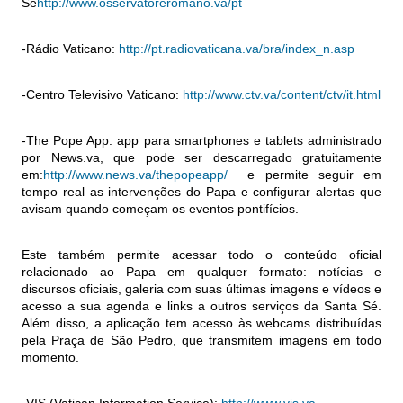
Sé
http://www.osservatoreromano.va/pt
-Rádio Vaticano:
http://pt.radiovaticana.va/bra/index_n.asp
-Centro Televisivo Vaticano:
http://www.ctv.va/content/ctv/it.html
-The Pope App: app para smartphones e tablets administrado
por News.va, que pode ser descarregado gratuitamente
em:
http://www.news.va/thepopeapp/
e permite seguir em
tempo real as intervenções do Papa e configurar alertas que
avisam quando começam os eventos pontifícios.
Este também permite acessar todo o conteúdo oficial
relacionado ao Papa em qualquer formato: notícias e
discursos oficiais, galeria com suas últimas imagens e vídeos e
acesso a sua agenda e links a outros serviços da Santa Sé.
Além disso, a aplicação tem acesso às webcams distribuídas
pela Praça de São Pedro, que transmitem imagens em todo
momento.