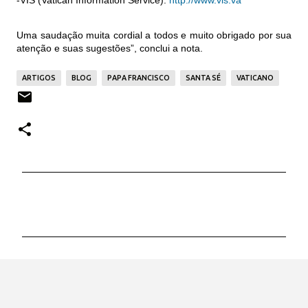
-VIS (Vatican Information Service):
http://www.vis.va
Uma saudação muita cordial a todos e muito obrigado por sua
atenção e suas sugestões”, conclui a nota.
ARTIGOS
BLOG
PAPA FRANCISCO
SANTA SÉ
VATICANO
C
o
m
e
n
t