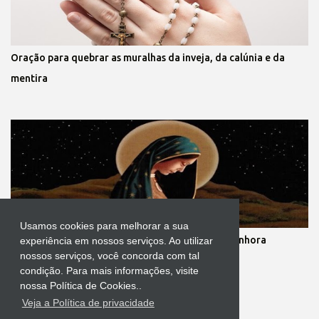
Oração para quebrar as muralhas da inveja, da calúnia e da
mentira
Usamos cookies para melhorar a sua
Novena dos nove meses de gestação de Nossa Senhora
experiência em nossos serviços. Ao utilizar
nossos serviços, você concorda com tal
condição. Para mais informações, visite
nossa Política de Cookies..
Veja a Política de privacidade
Tecnologia do Blogger