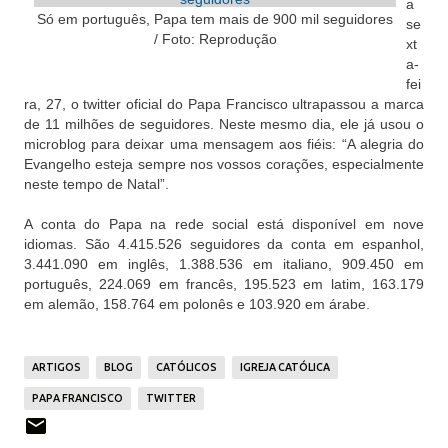
a
Só em português, Papa tem mais de 900 mil seguidores
se
/ Foto: Reprodução
xt
a-
fei
ra, 27, o twitter oficial do Papa Francisco ultrapassou a marca
de 11 milhões de seguidores. Neste mesmo dia, ele já usou o
microblog para deixar uma mensagem aos fiéis: “A alegria do
Evangelho esteja sempre nos vossos corações, especialmente
neste tempo de Natal”.
A conta do Papa na rede social está disponível em nove
idiomas. São 4.415.526 seguidores da conta em espanhol,
3.441.090 em inglês, 1.388.536 em italiano, 909.450 em
português, 224.069 em francês, 195.523 em latim, 163.179
em alemão, 158.764 em polonês e 103.920 em árabe.
ARTIGOS
BLOG
CATÓLICOS
IGREJA CATÓLICA
PAPA FRANCISCO
TWITTER