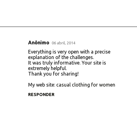
Anônimo
06 abril, 2014
C
Everything is very open with a precise
o
explanation of the challenges.
It was truly informative. Your site is
m
extremely helpful.
e
Thank you for sharing!
n
My web site:
casual clothing for women
t
RESPONDER
á
r
i
o
s