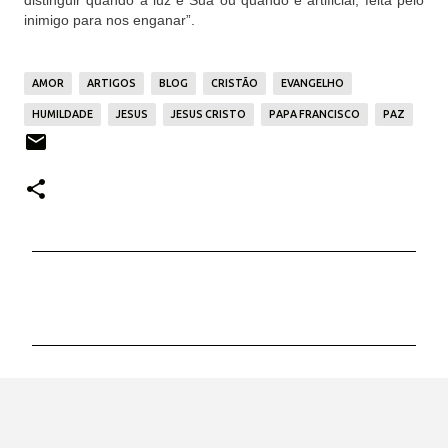
distinguir quando a luz é Sua ou quando é artificial, feita pelo
inimigo para nos enganar”.
AMOR
ARTIGOS
BLOG
CRISTÃO
EVANGELHO
HUMILDADE
JESUS
JESUS CRISTO
PAPA FRANCISCO
PAZ
C
o
m
e
n
t