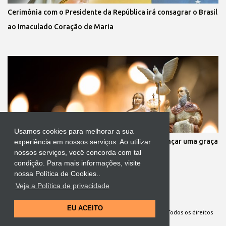
Cerimônia com o Presidente da República irá consagrar o Brasil
ao Imaculado Coração de Maria
Usamos cookies para melhorar a sua
Oração a infalível ao Divino Pai Eterno para alcançar uma graça
experiência em nossos serviços. Ao utilizar
nossos serviços, você concorda com tal
condição. Para mais informações, visite
nossa Política de Cookies..
Veja a Política de privacidade
Tecnologia do Blogger
EU ACEITO
Site Oficial da Comunidade Nossa Senhora cuida de mim. Todos os direitos
reservados