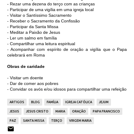
- Rezar uma dezena do terço com as crianças
- Participar de uma vigília em uma igreja local
- Visitar o Santíssimo Sacramento
- Receber o Sacramento da Confissão
- Participar da Santa Missa
- Meditar a Paixão de Jesus
- Ler um salmo em família
- Compartilhar uma leitura espiritual
- Acompanhar com espírito de oração a vigília que o Papa
celebrará em Roma
Obras de caridade
- Visitar um doente
- Dar de comer aos pobres
- Convidar os avós e/ou idosos para compartilhar uma refeição
ARTIGOS
BLOG
FAMÍLIA
IGREJA CATÓLICA
JEJUM
JESUS
JESUS CRISTO
MARIA
ORAÇÃO
PAPA FRANCISCO
PAZ
SANTA MISSA
TERÇO
VIRGEM MARIA