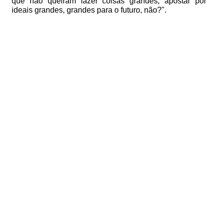
que não queiram fazer coisas grandes, apostar por
ideais grandes, grandes para o futuro, não?".