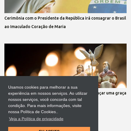
Cerimônia com o Presidente da República irá consagrar o Brasil
ao Imaculado Coração de Maria
Usamos cookies para melhorar a sua
Oração a infalível ao Divino Pai Eterno para alcançar uma graça
experiência em nossos serviços. Ao utilizar
nossos serviços, você concorda com tal
condição. Para mais informações, visite
nossa Política de Cookies..
Veja a Política de privacidade
Tecnologia do Blogger