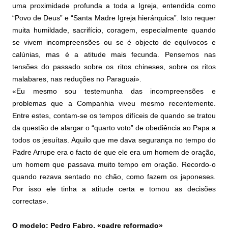
uma proximidade profunda a toda a Igreja, entendida como
“Povo de Deus” e “Santa Madre Igreja hierárquica”. Isto requer
muita humildade, sacrifício, coragem, especialmente quando
se vivem incompreensões ou se é objecto de equívocos e
calúnias, mas é a atitude mais fecunda. Pensemos nas
tensões do passado sobre os ritos chineses, sobre os ritos
malabares, nas reduções no Paraguai».
«Eu mesmo sou testemunha das incompreensões e
problemas que a Companhia viveu mesmo recentemente.
Entre estes, contam-se os tempos difíceis de quando se tratou
da questão de alargar o “quarto voto” de obediência ao Papa a
todos os jesuítas. Aquilo que me dava segurança no tempo do
Padre Arrupe era o facto de que ele era um homem de oração,
um homem que passava muito tempo em oração. Recordo-o
quando rezava sentado no chão, como fazem os japoneses.
Por isso ele tinha a atitude certa e tomou as decisões
correctas».
O modelo: Pedro Fabro, «padre reformado»