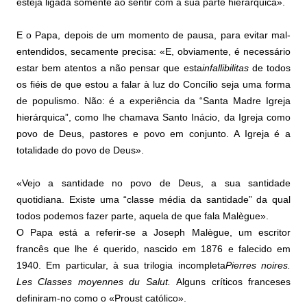
esteja ligada somente ao sentir com a sua parte hierárquica».
E o Papa, depois de um momento de pausa, para evitar mal-
entendidos, secamente precisa: «E, obviamente, é necessário
estar bem atentos a não pensar que esta
infallibilitas
de todos
os fiéis de que estou a falar à luz do Concílio seja uma forma
de populismo. Não: é a experiência da “Santa Madre Igreja
hierárquica”, como lhe chamava Santo Inácio, da Igreja como
povo de Deus, pastores e povo em conjunto. A Igreja é a
totalidade do povo de Deus».
«Vejo a santidade no povo de Deus, a sua santidade
quotidiana. Existe uma “classe média da santidade” da qual
todos podemos fazer parte, aquela de que fala Malègue».
O Papa está a referir-se a Joseph Malègue, um escritor
francês que lhe é querido, nascido em 1876 e falecido em
1940. Em particular, à sua trilogia incompleta
Pierres noires.
Les Classes moyennes du Salut.
Alguns críticos franceses
definiram-no como o «Proust católico».