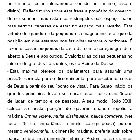
no entanto, estar inteiramente contido no mínimo, isso é
divino). Reflecti muito sobre esta frase a propósito do governo,
de ser superior: não estarmos restringidos pelo espaço maior,
mas sermos capazes de estar no espaço mais restrito. Esta
virtude do grande e do pequeno é a magnanimidade, que da
posição em que estamos nos faz olhar sempre o horizonte. É
fazer as coisas pequenas de cada dia com o coração grande e
aberto a Deus e aos outros. É valorizar as coisas pequenas no
interior de grandes horizontes, os do Reino de Deus».
«Esta máxima oferece os parâmetros para assumir uma
posição correcta para o discernimento, para escutar as coisas
de Deus a partir do seu “ponto de vista”. Para Santo Inácio, os
grandes princípios devem ser encarnados nas circunstâncias
de lugar, de tempo e de pessoas. A seu modo, João XXIII
colocou-se nesta posição de governo quando repetiu a
máxima
Omnia videre, multa dissimulare, pauca corrigere
, (ver
tudo, não dar importância a muito, corrigir pouco) porque
mesmo vendo
omnia
, a dimensão máxima, preferia agir sobre
pauca, sobre uma dimensão mínima. Podem ter-se grandes