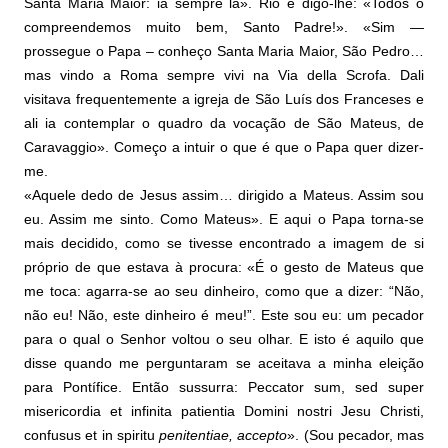
Santa Maria Maior: ia sempre lá». Rio e digo-lhe: «Todos o
compreendemos muito bem, Santo Padre!». «Sim —
prossegue o Papa – conheço Santa Maria Maior, São Pedro…
mas vindo a Roma sempre vivi na Via della Scrofa. Dali
visitava frequentemente a igreja de São Luís dos Franceses e
ali ia contemplar o quadro da vocação de São Mateus, de
Caravaggio». Começo a intuir o que é que o Papa quer dizer-
me.
«Aquele dedo de Jesus assim… dirigido a Mateus. Assim sou
eu. Assim me sinto. Como Mateus». E aqui o Papa torna-se
mais decidido, como se tivesse encontrado a imagem de si
próprio de que estava à procura: «É o gesto de Mateus que
me toca: agarra-se ao seu dinheiro, como que a dizer: “Não,
não eu! Não, este dinheiro é meu!”. Este sou eu: um pecador
para o qual o Senhor voltou o seu olhar. E isto é aquilo que
disse quando me perguntaram se aceitava a minha eleição
para Pontífice. Então sussurra: Peccator sum, sed super
misericordia et infinita patientia Domini nostri Jesu Christi,
confusus et in spiritu
penitentiae, accepto
». (Sou pecador, mas