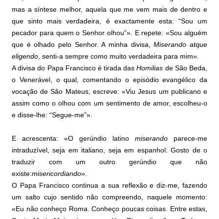
mas a síntese melhor, aquela que me vem mais de dentro e
que sinto mais verdadeira, é exactamente esta: “Sou um
pecador para quem o Senhor olhou”». E repete: «Sou alguém
que é olhado pelo Senhor. A minha divisa,
Miserando atque
eligendo
, senti-a sempre como muito verdadeira para mim».
A divisa do Papa Francisco é tirada das
Homilias
de São Beda,
o Venerável, o qual, comentando o episódio evangélico da
vocação de São Mateus, escreve: «Viu Jesus um publicano e
assim como o olhou com um sentimento de amor, escolheu-o
e disse-lhe: “Segue-me”».
E acrescenta: «O gerúndio latino
miserando
parece-me
intraduzível, seja em italiano, seja em espanhol. Gosto de o
traduzir com um outro gerúndio que não
existe:
misericordiando
».
O Papa Francisco continua a sua reflexão e diz-me, fazendo
um salto cujo sentido não compreendo, naquele momento:
«Eu não conheço Roma. Conheço poucas coisas. Entre estas,