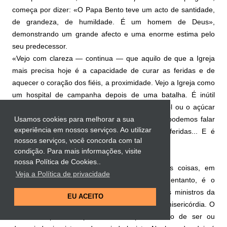
começa por dizer: «O Papa Bento teve um acto de santidade,
de grandeza, de humildade. É um homem de Deus»,
demonstrando um grande afecto e uma enorme estima pelo
seu predecessor.
«Vejo com clareza — continua — que aquilo de que a Igreja
mais precisa hoje é a capacidade de curar as feridas e de
aquecer o coração dos fiéis, a proximidade. Vejo a Igreja como
um hospital de campanha depois de uma batalha. É inútil
perguntar a um ferido grave se tem o colesterol ou o açúcar
altos. Devem curar-se as suas feridas. Depois podemos falar
Usamos cookies para melhorar a sua
experiência em nossos serviços. Ao utilizar
de tudo o resto. Curar as feridas, curar as feridas... E é
nossos serviços, você concorda com tal
necessário começar de baixo».
condição. Para mais informações, visite
nossa Política de Cookies..
A Igreja por vezes encerrou-se em pequenas coisas, em
Veja a Política de privacidade
pequenos preceitos. O mais importante, no entanto, é o
primeiro anúncio: “Jesus Cristo salvou-te”. E os ministros da
EU ACEITO
Igreja devem ser, acima de tudo, ministros de misericórdia. O
confessor, por exemplo, corre sempre o risco de ser ou