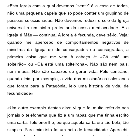
«Esta Igreja com a qual devemos “sentir” é a casa de todos,
não uma pequena capela que só pode conter um grupinho de
pessoas seleccionadas. Não devemos reduzir o seio da Igreja
universal a um ninho protector da nossa mediocridade. E a
Igreja é Mãe — continua. A Igreja é fecunda, deve sê-lo. Veja:
quando me apercebo de comportamentos negativos de
ministros da Igreja ou de consagrados ou consagradas, a
primeira coisa que me vem à cabeça é: «Cá está um
solteirão» ou «Cá está uma solteirona». Não são nem pais,
nem mães. Não são capazes de gerar vida. Pelo contrário,
quando leio, por exemplo, a vida dos missionários salesianos
que foram para a Patagónia, leio uma história de vida, de
fecundidade».
«Um outro exemplo destes dias: vi que foi muito referido nos
jornais o telefonema que fiz a um rapaz que me tinha escrito
uma carta. Telefonei-lhe, porque aquela carta era tão bela, tão
simples. Para mim isto foi um acto de fecundidade. Apercebi-