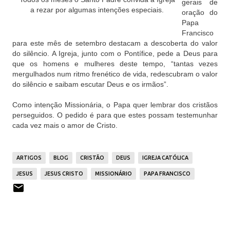
gerais de
a rezar por algumas intenções especiais.
oração do
Papa
Francisco
para este mês de setembro destacam a descoberta do valor
do silêncio. A Igreja, junto com o Pontífice, pede a Deus para
que os homens e mulheres deste tempo, “tantas vezes
mergulhados num ritmo frenético de vida, redescubram o valor
do silêncio e saibam escutar Deus e os irmãos”.
Como intenção Missionária, o Papa quer lembrar dos cristãos
perseguidos. O pedido é para que estes possam testemunhar
cada vez mais o amor de Cristo.
ARTIGOS
BLOG
CRISTÃO
DEUS
IGREJA CATÓLICA
JESUS
JESUS CRISTO
MISSIONÁRIO
PAPA FRANCISCO