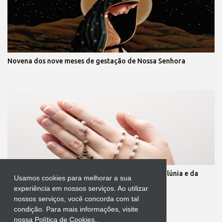
Novena dos nove meses de gestação de Nossa Senhora
Oração para quebrar as muralhas da inveja, da calúnia e da
Usamos cookies para melhorar a sua
mentira
experiência em nossos serviços. Ao utilizar
nossos serviços, você concorda com tal
condição. Para mais informações, visite
nossa Política de Cookies..