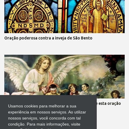
Oração poderosa contra a inveja de São Bento
Mãe, você está preocupada com seus filhos? Reze esta oração
Usamos cookies para melhorar a sua
aos anjos da guarda deles
experiência em nossos serviços. Ao utilizar
nossos serviços, você concorda com tal
condição. Para mais informações, visite