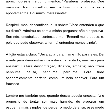
aproximou-se e me cumprimentou: “Parabéns, professor. Que
memória! Não consultou, em nenhum momento, os seus
apontamentos. Foi muito interessante!"
Respirei, mas, desconfiado, quis saber: "Você entendeu o que
eu disse?" Admirou-se com a minha pergunta; não a esperava.
Sorrindo, encabulado, confessou-me: "Entendi muito pouco, e,
pelo que pude observar, a 'turma' entendeu menos ainda".
A lição estava clara
: "Dei a aula para mim e não para eles. Dei
a aula para demonstrar que estava capacitado, mas não para
ensinar”. Faltara descontração, didática, empatia; não fizera
nenhuma pausa, nenhuma pergunta. Fora tudo
academicamente perfeito, como um belo cadáver. Fora um
fracasso.
Lembro-me também que, quando descia aquela encosta, fiz o
propósito de tentar ser mais humilde, de preparar um
esquema mais simples, de perder o medo de errar, esse medo