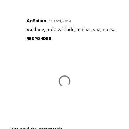
Anônimo
15 abril, 2014
C
Vaidade, tudo vaidade, minha , sua, nossa.
o
RESPONDER
m
e
n
t
á
r
i
o
s