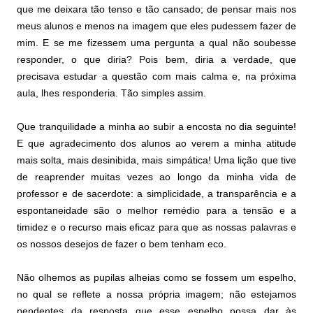
que me deixara tão tenso e tão cansado; de pensar mais nos
meus alunos e menos na imagem que eles pudessem fazer de
mim. E se me fizessem uma pergunta a qual não soubesse
responder, o que diria? Pois bem, diria a verdade, que
precisava estudar a questão com mais calma e, na próxima
aula, lhes responderia. Tão simples assim.
Que tranquilidade a minha ao subir a encosta no dia seguinte!
E que agradecimento dos alunos ao verem a minha atitude
mais solta, mais desinibida, mais simpática! Uma lição que tive
de reaprender muitas vezes ao longo da minha vida de
professor e de sacerdote:
a simplicidade, a transparência
e a
espontaneidade são o melhor remédio para a tensão e a
timidez e o recurso mais eficaz para que as nossas palavras e
os nossos desejos de fazer o bem tenham eco.
Não olhemos as pupilas alheias como se fossem um espelho,
no qual se reflete a nossa própria imagem; não estejamos
pendentes da resposta que esse espelho possa dar às