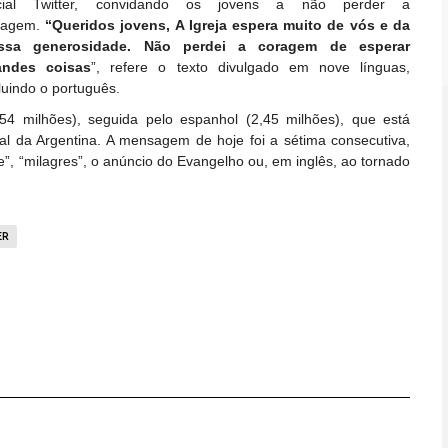
cial Twitter, convidando os jovens a não perder a
ragem.
“Queridos jovens, A Igreja espera muito de vós e da
ssa generosidade. Não perdei a coragem de esperar
andes coisas
”, refere o texto divulgado em nove línguas,
luindo o português.
54 milhões), seguida pelo espanhol (2,45 milhões), que está
al da Argentina. A mensagem de hoje foi a sétima consecutiva,
”, “milagres”, o anúncio do Evangelho ou, em inglês, ao tornado
ER