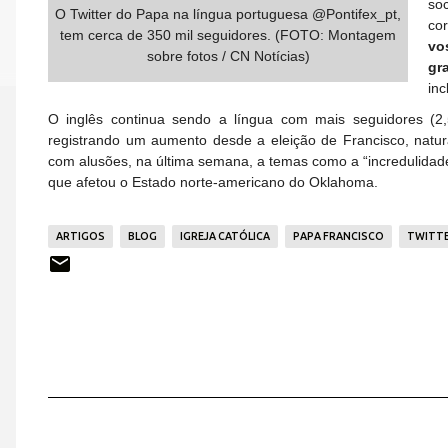
so
O Twitter do Papa na língua portuguesa @Pontifex_pt,
co
tem cerca de 350 mil seguidores. (FOTO: Montagem
vo
sobre fotos / CN Notícias)
gr
inc
O inglês continua sendo a língua com mais seguidores (2,
registrando um aumento desde a eleição de Francisco, natur
com alusões, na última semana, a temas como a “incredulidade
que afetou o Estado norte-americano do Oklahoma.
ARTIGOS
BLOG
IGREJA CATÓLICA
PAPA FRANCISCO
TWITT
C