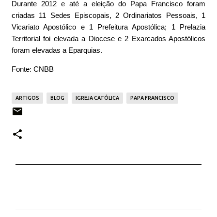
Durante 2012 e até a eleição do Papa Francisco foram
criadas 11 Sedes Episcopais, 2 Ordinariatos Pessoais, 1
Vicariato Apostólico e 1 Prefeitura Apostólica; 1 Prelazia
Territorial foi elevada a Diocese e 2 Exarcados Apostólicos
foram elevadas a Eparquias.
Fonte: CNBB
ARTIGOS
BLOG
IGREJA CATÓLICA
PAPA FRANCISCO
C
o
m