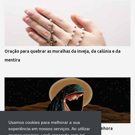
Oração para quebrar as muralhas da inveja, da calúnia e da
mentira
Usamos cookies para melhorar a sua
Novena dos nove meses de gestação de Nossa Senhora
experiência em nossos serviços. Ao utilizar